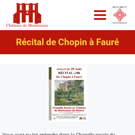
Récital de Chopin à Fauré
Vous avez pu les entendre dans la Chapelle royale du